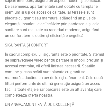
sapele interioare, asigură un aspect modern și sofisticat.
De asemenea, apartamentele sunt dotate cu tamplarie
premium și uși de acces de calitate, iar terasele sunt
placate cu granit sau marmură, adăugând un plus de
eleganță. Instalatiile de încălzire prin pardoseală și cele
sanitare sunt realizate cu racorduri moderne, asigurând
un confort termic optim și eficiență energetică.
SIGURANȚĂ ȘI CONFORT
În cadrul complexului, siguranța este o prioritate. Sistemul
de supraveghere video pentru parcare și imobil, precum și
accesul controlat, vă oferă liniștea necesară. Spațiile
comune și casa scării sunt placate cu granit sau
marmură, aducând un aer de lux și rafinament. Cele două
lifturi performante de ultimă generație asigură un acces
facil la toate etajele, iar parcarea este un alt avantaj care
completează oferta noastră.
UN ANGAJAMENT FAȚĂ DE EXCELENȚĂ