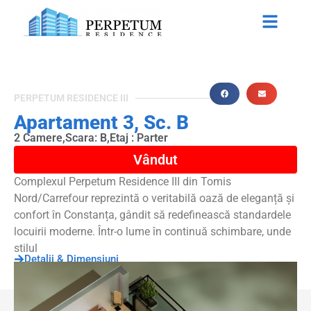
PERPETUM RESIDENCE III
Apartament 3, Sc. B
2 Camere,
Scara: B,
Etaj : Parter
Vândut
Complexul Perpetum Residence III din Tomis
Nord/Carrefour reprezintă o veritabilă oază de eleganță și
confort în Constanța, gândit să redefinească standardele
locuirii moderne. Într-o lume în continuă schimbare, unde
stilul
Detalii & Dimensiuni