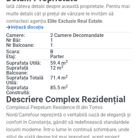
Iată câteva detalii despre această proprietate. Pentru mai
multe detalii cât și prețul de vânzare te invităm să
contactezi agenția
Elite Exclusiv Real Estate
.
Inițiază discuția
Camere:
2 Camere Decomandate
Nr Băi:
1
Nr Balcoane:
1
Scara:
B
Etaj:
Parter
2
Suprafața Utilă:
59.4 m
2
Suprafață
12 m
Balcoane:
2
Suprafața Totală
71.4 m
Utilă:
2
Suprafața
85.5 m
Construită:
Descriere Complex Rezidențial
Complexul Perpetum Residence III din Tomis
Nord/Carrefour reprezintă o veritabilă oază de eleganță și
confort în Constanța, gândit să redefinească standardele
locuirii moderne. Într-o lume în continuă schimbare, unde
stilul de viață devine tot mai important, acest proiect