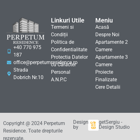
Linkuri Utile
Meniu
Termeni si
Acasă
Condiții
Despre Noi
Politica de
Apartamente 2
+40 770 975
Confidentialitate
Camere
187
Protectia Datelor
Apartamente 3
office@perpetumresidence.ro
cu Caracter
Camere
Strada
Personal
Proiecte
Dobrich Nr.10
A.N.P.C
Finalizate
Cere Detalii
Design
getSergiu -
Copyright @ 2024 Perpetum
by
Design Studio
Residence. Toate drepturile
rezervate.