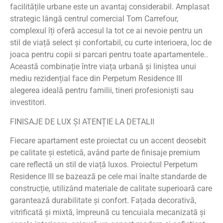
facilitățile urbane este un avantaj considerabil. Amplasat
strategic lângă centrul comercial Tom Carrefour,
complexul îți oferă accesul la tot ce ai nevoie pentru un
stil de viață select și confortabil, cu curte interioera, loc de
joaca pentru copii si parcari pentru toate apartamentele..
Această combinație între viața urbană și liniștea unui
mediu rezidențial face din Perpetum Residence III
alegerea ideală pentru familii, tineri profesioniști sau
investitori.
FINISAJE DE LUX ȘI ATENȚIE LA DETALII
Fiecare apartament este proiectat cu un accent deosebit
pe calitate și estetică, având parte de finisaje premium
care reflectă un stil de viață luxos. Proiectul Perpetum
Residence III se bazează pe cele mai înalte standarde de
construcție, utilizând materiale de calitate superioară care
garantează durabilitate și confort. Fațada decorativă,
vitrificată și mixtă, împreună cu tencuiala mecanizată și