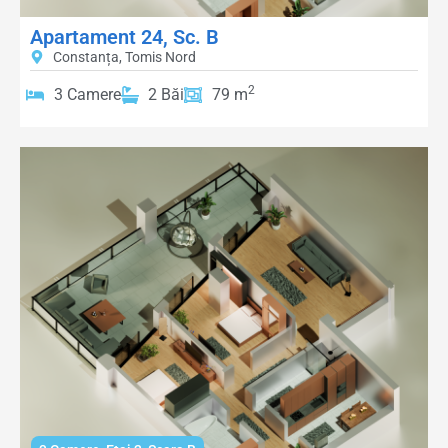
Apartament 24, Sc. B
Constanța, Tomis Nord
2
3 Camere
2 Băi
79 m