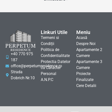
Linkuri Utile
Meniu
Termeni si
Acasă
Condiții
Despre Noi
Politica de
Apartamente 2
+40 770 975
Confidentialitate
Camere
187
Protectia Datelor
Apartamente 3
office@perpetumresidence.ro
cu Caracter
Camere
Strada
Personal
Proiecte
Dobrich Nr.10
A.N.P.C
Finalizate
Cere Detalii