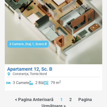
3 Camere
,
Etaj 1
,
Scara B
Apartament 12, Sc. B
Constanța, Tomis Nord
2
3 Camere
2 Băi
79 m
< Pagina Anterioară
1
2
Pagina
Următoare >