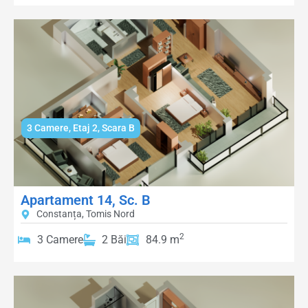
3 Camere
,
Etaj 2
,
Scara B
Apartament 14, Sc. B
Constanța, Tomis Nord
2
3 Camere
2 Băi
84.9 m