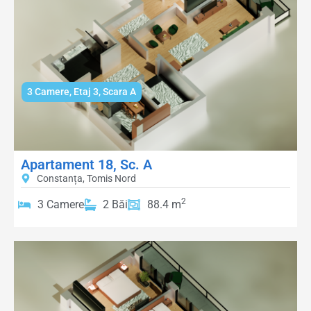
3 Camere
,
Etaj 3
,
Scara A
Apartament 18, Sc. A
Constanța, Tomis Nord
2
3 Camere
2 Băi
88.4 m