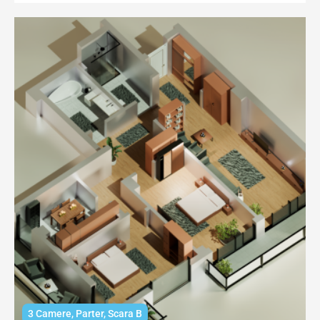
3 Camere
,
Parter
,
Scara B