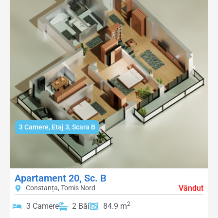
3 Camere
,
Etaj 3
,
Scara B
Apartament 20, Sc. B
Vândut
Constanța, Tomis Nord
2
3 Camere
2 Băi
84.9 m