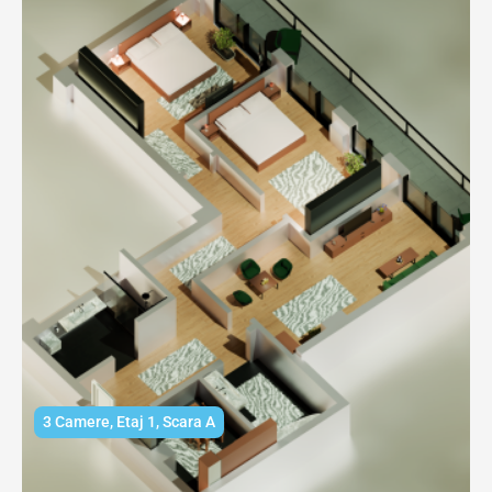
3 Camere
,
Etaj 1
,
Scara A