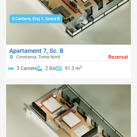
3 Camere
,
Etaj 1
,
Scara B
Apartament 7, Sc. B
Rezervat
Constanța, Tomis Nord
2
3 Camere
2 Băi
91.3 m