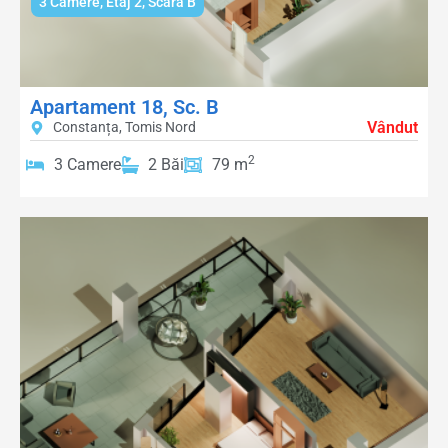
3 Camere
,
Etaj 2
,
Scara B
Apartament 18, Sc. B
Vândut
Constanța, Tomis Nord
2
3 Camere
2 Băi
79 m